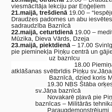
viesmācītāja lekciju par Eņģeļiem
21.maijā, trešdienā
19.00 – “Iespēj
Draudzes padomes un abu iesvētes
sadraudzība Baznīcā
22.maijā, ceturtdienā
19.00 – medit
Mūzika, Dieva Vārds, Dzeja
23.maijā, piektdienā
– 17.00 Svinīg
pie pieminekļa Piņķu centrā un gāji
uz baznīcu
18.00 Piemiņas pl
atklāšanas svētbrīdis Piņķu sv.Jāņa
Baznīcā, dzied koris 
19.30 NBS Štāba orķes
sv.Jāņa baznīcā
Novakarē pļavā pie Pi
baznīcas – Militārās tehnik
Paraugdemonstrējumi