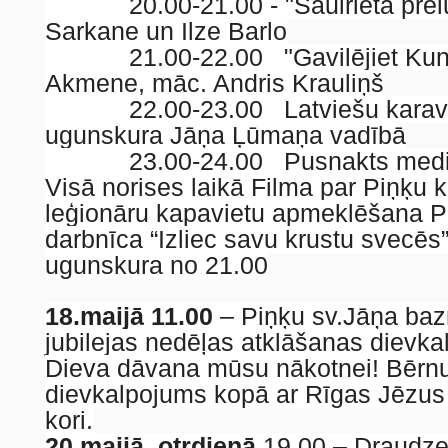
20.00-21.00 - "Saulrieta prelūd
Sarkane un Ilze Barlo
21.00-22.00 "Gavilējiet Kun
Akmene, māc. Andris Krauliņš
22.00-23.00 Latviešu karavīr
ugunskura Jāņa Ļūmaņa vadībā
23.00-24.00 Pusnakts meditā
Visā norises laikā Filma par Piņķu 
leģionāru kapavietu apmeklēšana P
darbnīca “Izliec savu krustu svecēs”,
ugunskura no 21.00
18.maijā 11.00
– Piņķu sv.Jāņa baz
jubilejas nedēļas atklāšanas dievka
Dieva dāvana mūsu nākotnei! Bērn
dievkalpojums kopā ar Rīgas Jēzus
kori.
20.maijā, otrdienā
19.00 – Draudze