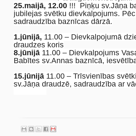
25.maijā,
12.00
!!! Piņķu sv.Jāņa 
jubilejas svētku dievkalpojums. Pē
sadraudzība baznīcas dārzā.
1.jūnijā,
11.00 – Dievkalpojumā dzi
draudzes koris
8.jūnijā
11.00 – Dievkalpojums Vas
Babītes sv.Annas baznīcā, iesvētīb
15.jūnijā
11.00 – Trīsvienības svētk
sv.Jāņa draudzē, sadraudzība ar vā