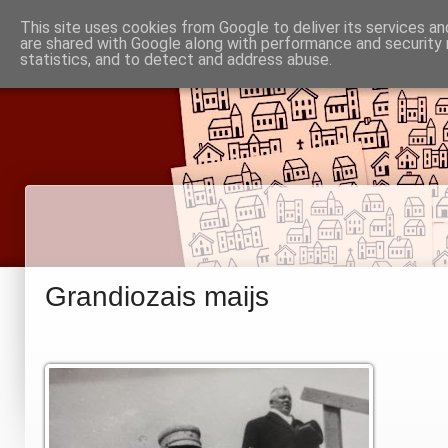
Piņķu draudze
This site uses cookies from Google to deliver its services an
Baznīca
Noderīgi
are shared with Google along with performance and security 
Par mums
Informācija
statistics, and to detect and address abuse.
Babītes un Jaunmārupes luterāņiem
Grandiozais maijs