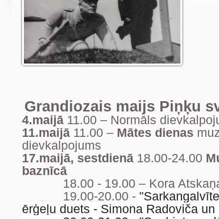
Grandiozais maijs Piņķu s
4.maijā
11.00 – Normāls dievkalpo
11.maijā
11.00 –
Mātes dienas
muzi
dievkalpojums
17.maijā, sestdienā
18.00-24.00
Mu
baznīcā
18.00 - 19.00 – Kora Atskaņa 
19.00-20.00 -
"Sarkangalvīte
ērģeļu duets - Simona Radoviča u