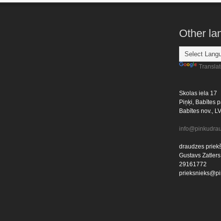
Other l
Transla
Skolas iela 17
Piņķi, Babītes p
Babītes nov., L
info@pinkudrau
draudzes priekš
Gustavs Zatlers
29161772
prieksnieks@pi