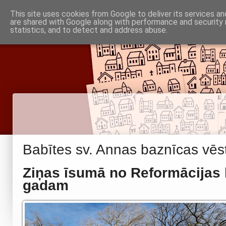
Piņķu draudze
This site uses cookies from Google to deliver its services an
Baznīca
Noderīgi
are shared with Google along with performance and security 
Par mums
Informācija
statistics, and to detect and address abuse.
Babītes un Jaunmārupes luterāņiem
Babītes sv. Annas baznīcas vēs
Ziņas īsumā no Reformācijas l
gadam