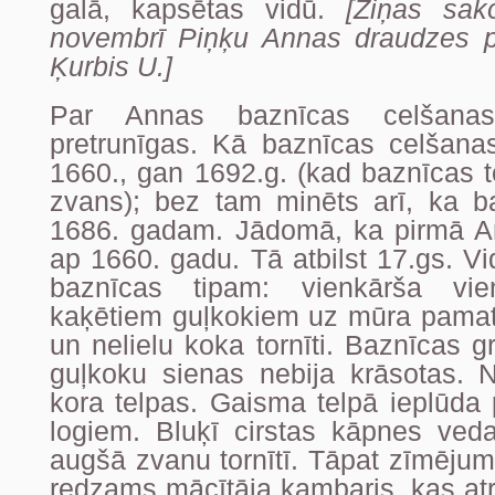
galā, kapsētas vidū.
[Ziņas sak
novembrī Piņķu Annas draudzes p
Ķurbis U.]
Par Annas baznīcas celšanas
pretrunīgas. Kā baznīcas celšan
1660., gan 1692.g. (kad baznīcas t
zvans); bez tam minēts arī, ka ba
1686. gadam. Jādomā, ka pirmā A
ap 1660. gadu. Tā atbilst 17.gs. 
baznīcas tipam: vienkārša vi
kaķētiem guļkokiem uz mūra pamata
un nelielu koka tornīti. Baznīcas g
guļkoku sienas nebija krāsotas. N
kora telpas. Gaisma telpā ieplūda
logiem. Bluķī cirstas kāpnes ve
augšā zvanu tornītī. Tāpat zīmēju
redzams mācītāja kambaris, kas at