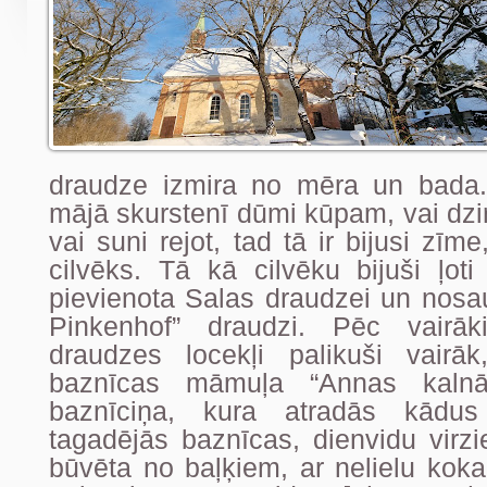
draudze izmira no mēra un bada.
mājā skurstenī dūmi kūpam, vai dzi
vai suni rejot, tad tā ir bijusi zīm
cilvēks. Tā kā cilvēku bijuši ļot
pievienota Salas draudzei un nosau
Pinkenhof” draudzi. Pēc vairā
draudzes locekļi palikuši vairā
baznīcas māmuļa “Annas kalnā
baznīciņa, kura atradās kād
tagadējās baznīcas, dienvidu virzi
būvēta no baļķiem, ar nelielu koka 