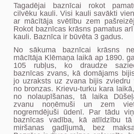
Tagadējai baznīcai rokot pamat
cilvēku kauli. Visi kauli savākti vi
ar mācītāja svētību zem pašreizēj
Rokot baznīcas krāsns pamatus arī e
kauli. Baznīca ir būvēta 3 gadus.
No sākuma baznīcai krāsns neb
mācītāja Klēmaņa laikā ap 1890. g
105 rubļus, ko draudze sazied
baznīcas zvans, kā domājams bijis
jo uzraksts uz zvana bijis zviedru 
no bronzas. Krievu-turku kara laikā
no nolaupīšanas, tā laika Dūše
zvanu noņēmuši un zem vietē
nogremdējuši ūdenī. Par tādu viņ
baznīcas vadība, kā atlīdzību tā
miršanas gadījumā, bez maksas