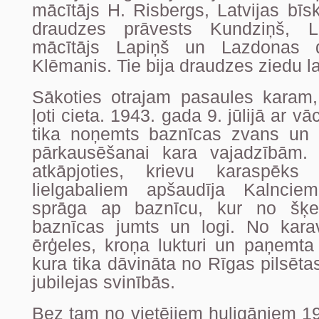
mācītājs H. Risbergs, Latvijas bīs
draudzes prāvests Kundziņš, L
mācītājs Lapiņš un Lazdonas d
Klēmanis. Tie bija draudzes ziedu la
Sākoties otrajam pasaules karam
ļoti cieta. 1943. gada 9. jūlijā ar v
tika noņemts baznīcas zvans un 
pārkausēšanai kara vajadzībām
atkāpjoties, krievu karaspēk
lielgabaliem apšaudīja Kalncie
sprāga ap baznīcu, kur no šķe
baznīcas jumts un logi. No karav
ērģeles, kroņa lukturi un paņemta l
kura tika dāvināta no Rīgas pilsēt
jubilejas svinībās.
Bez tam no vietējiem huligāniem 19