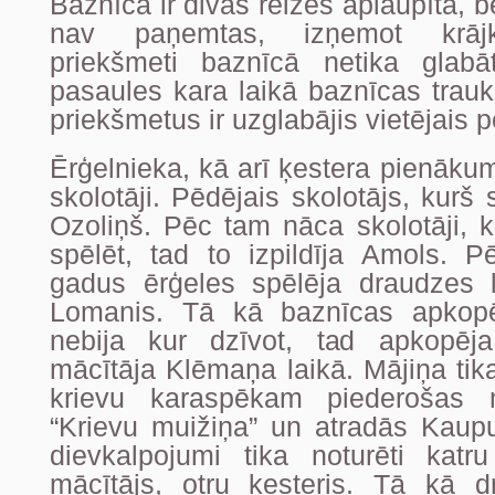
Baznīca ir divas reizes aplaupīta, 
nav paņemtas, izņemot krājka
priekšmeti baznīcā netika glabā
pasaules kara laikā baznīcas trauku
priekšmetus ir uzglabājis vietējais 
Ērģelnieka, kā arī ķestera pienākumu
skolotāji. Pēdējais skolotājs, kurš 
Ozoliņš. Pēc tam nāca skolotāji, k
spēlēt, tad to izpildīja Amols.
gadus ērģeles spēlēja draudzes 
Lomanis. Tā kā baznīcas apkop
nebija kur dzīvot, tad apkopēj
mācītāja Klēmaņa laikā. Mājiņa tik
krievu karaspēkam piederošas 
“Krievu muižiņa” un atradās Kaupu
dievkalpojumi tika noturēti katr
mācītājs, otru ķesteris. Tā kā 