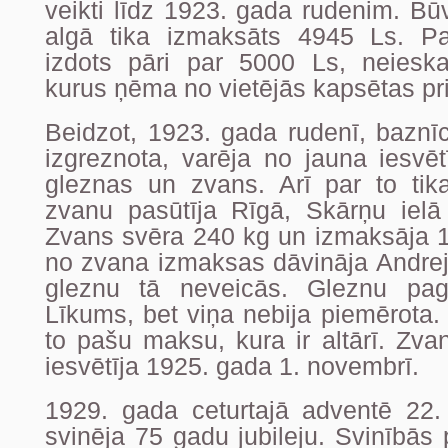
veikti līdz 1923. gada rudenim. B
algā tika izmaksāts 4945 Ls. Pa
izdots pāri par 5000 Ls, neieskai
kurus ņēma no vietējās kapsētas p
Beidzot, 1923. gada rudenī, baznīcu
izgreznota, varēja no jauna iesvētī
gleznas un zvans. Arī par to ti
zvanu pasūtīja Rīgā, Skārņu iel
Zvans svēra 240 kg un izmaksāja 1
no zvana izmaksas dāvināja Andrejs
gleznu tā neveicās. Gleznu paga
Līkums, bet viņa nebija piemērota.
to pašu maksu, kura ir altārī. Zva
iesvētīja 1925. gada 1. novembrī.
1929. gada ceturtajā adventē 22
svinēja 75 gadu jubileju. Svinībās 