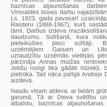
baznīcas atjaunošanas darbi
Virsvaldes būves darbu vajadzībām 
Ls. 1923. gada pavasarī uzaicināj
Raisteru (1888-1967), kurš sastād
tāmi. Darbus izdeva mazāksolīšan
daudzumu. Solīšanā, kura notik
pieteikušies pieci solītāji. 
uzņēmējiem Gaisam un Līk
uzraudzību uzņēmās vietējais pēr
pārzināja Annas muižas rentniek
Jebšu rosīgi tika gādāti līdzekļi
pietrūka. Tad nāca palīgā Andrejs 
aizdeva.
Naudu viņam atdeva, ar lielām grū
garumā. Tā ar Dieva svētību un
atbalstu, baznīcas atjaunošanas