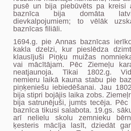
pusē un bija piebūvēts pa kreisi 
baznīca bija domāta latvi
dievkalpojumiem; to vēlāk uzska
baznīcas filiāli.
1694.g. pie Annas baznīcas ierīk
kakla dzelzi, kur pieslēdza dzimt
klausījuši Piņķu muižas nomniek
vai mācītājam. Pēc Ziemeļu kara
neatjaunoja. Tikai 1802.g. V
nemieru laikā kauna stabu pie baz
piņķeniešu iebiedēšanai. Jau 1802
bija stipri bojājis laika zobs. Zieme
bija satrunējuši, jumts tecēja. Pēc
baznīca tikusi salabota. 19.gs. sāk
arī nelielu skolu zemnieku bērn
ķesteris mācīja lasīt, dziedāt g