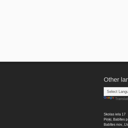
Other l
Transla
Skolas iela 17
Piņķi, Babītes p
Babītes nov., L