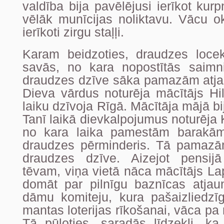
valdība bija pavēlējusi ierīkot kur
vēlāk munīcijas noliktavu. Vācu ok
ierīkoti zirgu staļļi.
Karam beidzoties, draudzes locekļ
savās, no kara nopostītās saimni
draudzes dzīve sāka pamazām atjau
Dieva vārdus noturēja mācītājs Hi
laiku dzīvoja Rīgā. Mācītāja mājā bij
Tanī laikā dievkalpojumus noturēja
no kara laika pamestām barakām,
draudzes pērminderis. Tā pamazā
draudzes dzīve. Aizejot pensijā
tēvam, viņa vietā nāca mācītājs Lap
domāt par pilnīgu baznīcas atjau
dāmu komiteju, kura pašaizliedzīg
mantas loterijas rīkošanai, vāca p
Tā pūloties, saradās līdzekļi, ka