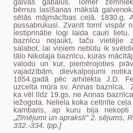
galvas gabalus. Tomēr zemniek
bērnus lasīšanas mākslā galvenok
sētās mājmācības ceļā. 1830.g. 
pussabrukusi. Zvanīt tornī vispār n
iestiprinātie logi laida cauri lietu
baznīcu nojaukt, taču vietējie 
salabot, lai viņiem nebūtu ik svētd
tālo Nikolaja baznīcu, kuras mācītājs
valodu un kur, piemērojoties pr
vajadzībām, dievkalpojumi notik
1854.gadā pēc arhitekta J.D. Fe
uzcelta mūra sv. Annas baznīca.
ka vēl līdz 19.gs. ne Annas baznīca
iežogota. Neliela koka celtnīte ceļa 
kambaris, ap kuru bija nekopti
„Zīmējumi un apraksti” 2. sējums, R
332.-334. lpp.]