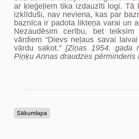
ar ķieģeļiem tika izdauzīti logi. Tā
izklīduši, nav neviena, kas par baz
baznīca ir padota likteņa varai un a
Nezaudēsim cerību, bet teiksim 
vārdiem “Dievs neļaus savai laivai 
vārdu sakot.”
[Ziņas 1954. gada 
Piņķu Annas draudzes pērminderis M
Sākumlapa