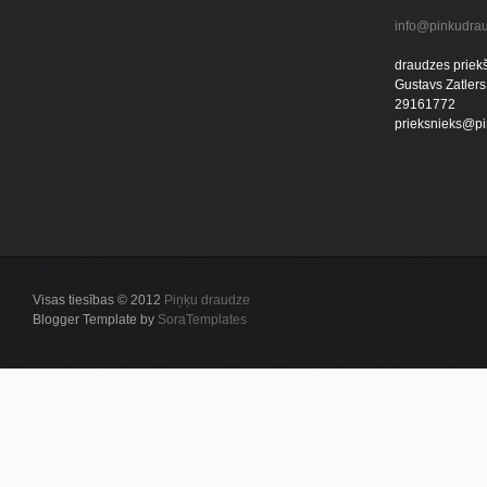
info@pinkudrau
draudzes priekš
Gustavs Zatlers
29161772
prieksnieks@pi
Visas tiesības © 2012
Piņķu draudze
Blogger Template by
SoraTemplates