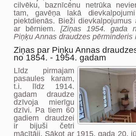
cilvēku, baznīcēnu netrūka nevi
tam, gavēņa lakā dievkalpojumi 
piektdienās. Bieži dievkalpojumus 
ar bērniem.
[Ziņas 1954. gada n
Piņķu Annas draudzes pērminderis M
Ziņas par Piņķu Annas draudze
no 1854. - 1954. gadam
Līdz pirmajam
pasaules karam,
t.i. līdz 1914.
gadam draudze
dzīvoja mierīgu
dzīvi. Pa tiem 60
gadiem draudzei
ir bijuši četri
mācītāji. Sākot ar 1915. gada 20. j