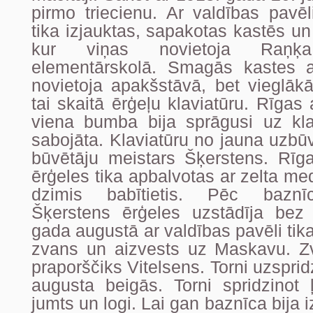
pirmo triecienu. Ar valdības pavē
tika izjauktas, sapakotas kastēs un
kur viņas novietoja Raņķ
elementārskolā. Smagās kastes a
novietoja apakšstāvā, bet vieglāk
tai skaitā ērģeļu klaviatūru. Rīgas
viena bumba bija sprāgusi uz klav
sabojāta. Klaviatūru no jauna uzbūv
būvētāju meistars Šķerstens. Rīga
ērģeles tika apbalvotas ar zelta me
dzimis babītietis. Pēc baznī
Šķerstens ērģeles uzstādīja be
gada augustā ar valdības pavēli ti
zvans un aizvests uz Maskavu. Z
praporščiks Vitelsens. Torni uzspri
augusta beigās. Torni spridzinot 
jumts un logi. Lai gan baznīca bija i