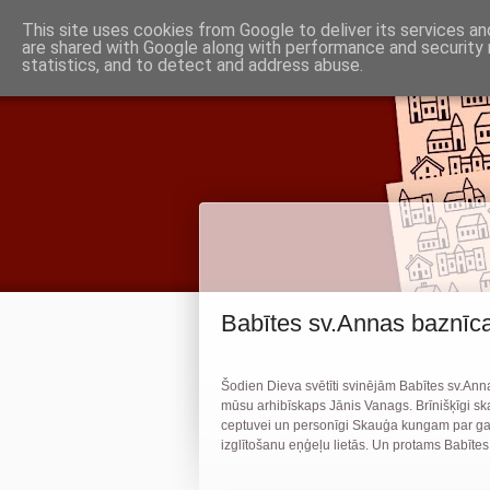
Piņķu draudze
This site uses cookies from Google to deliver its services an
are shared with Google along with performance and security 
statistics, and to detect and address abuse.
Babītes un Jaunmārupes luterāņiem
Babītes sv.Annas baznīca
Šodien Dieva svētīti svinējām Babītes sv.Ann
mūsu arhibīskaps Jānis Vanags. Brīnišķīgi ska
ceptuvei un personīgi Skauģa kungam par g
izglītošanu eņģeļu lietās. Un protams Babītes