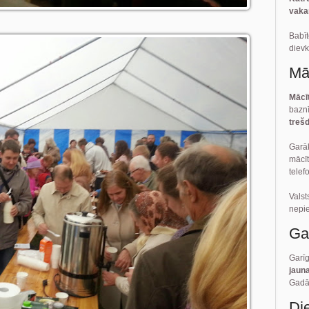
vaka
Bab
dievk
Mā
Mācī
baznī
trešd
Garā
mācīt
telef
Vals
nepi
Ga
Garī
jaun
Gadā 
Di