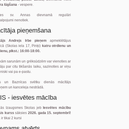
ra lūgšana
- vespere.
ītes sv. Annas dievnamā regulāri
alpojumi nenotiek.
cītāja pieņemšana
tājs Andrejs Irbe pieņem
apmeklētājus
cā (Skolas iela 17, Pinķi)
katru otrdienu un
ienu, plkst.: 16:00-18:00.
kām sarunām un grēksūdzēm var vienoties ar
āju par citu tikšanās laiku, sazinoties ar viņu
oniski vai pa e-pastu.
ts un Baznīcas svētku dienās mācītājs
eņem un kanceleja nestrādā.
IS - iesvētes mācība
gās Izaugsmes Skolas jeb
Iesvētes mācību
ais kurss
sāksies
2026. gada 15. septembrī!
ir tikai 2 kursi
evnams atvērts