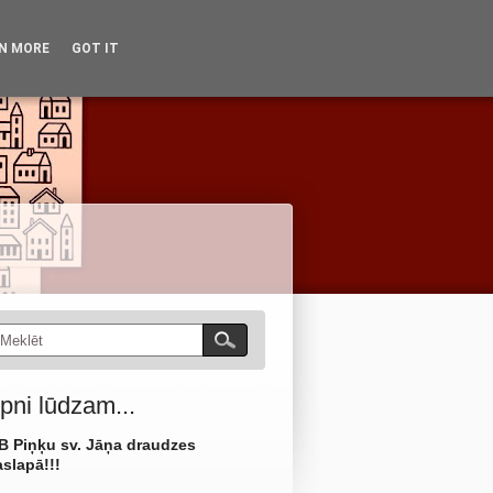
dzīve
Vēsture
Kontakti
N MORE
GOT IT
No arhīviem
Kā mūs atrast?
pni lūdzam...
B Piņķu sv. Jāņa draudzes
slapā!!!