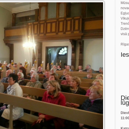
Mūsu
novad
Egļu
Vīku
Tren
Dzēr
visā 
Rīgas
Ie
Di
lū
Diev
11:0
Katr