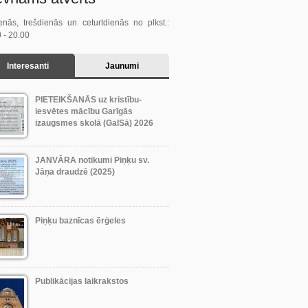
enās, trešdienās un ceturtdienās no plkst.:
 - 20.00
Interesanti
Jaunumi
PIETEIKŠANĀS uz kristību-
iesvētes mācību Garīgās
izaugsmes skolā (GaISā) 2026
JANVĀRA notikumi Piņķu sv.
Jāņa draudzē (2025)
Piņķu baznīcas ērģeles
Publikācijas laikrakstos