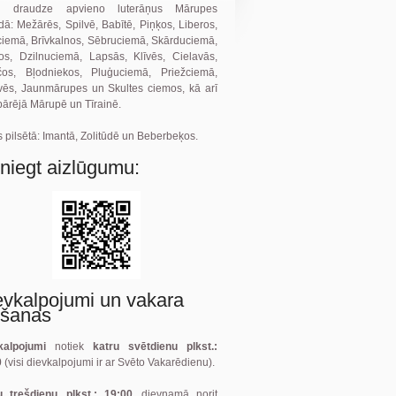
 draudze apvieno luterāņus Mārupes
ā: Mežārēs, Spilvē, Babītē, Piņķos, Liberos,
ciemā, Brīvkalnos, Sēbruciemā, Skārduciemā,
ļos, Dzilnuciemā, Lapsās, Klīvēs, Cielavās,
čos, Bļodniekos, Pluģuciemā, Priežciemā,
vēs, Jaunmārupes un Skultes ciemos, kā arī
pārējā Mārupē un Tīrainē.
 pilsētā: Imantā, Zolitūdē un Beberbeķos.
sniegt aizlūgumu:
evkalpojumi un vakara
gšanas
kalpojumi
notiek
katru svētdienu plkst.:
0
(visi dievkalpojumi ir ar Svēto Vakarēdienu).
u trešdienu, plkst.: 19:00,
dievnamā norit