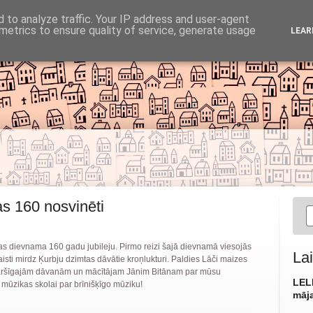
d to analyze traffic. Your IP address and user-agent
Baznīca
Noderīgi
Galerija
Resursi
Garīgā 
metrics to ensure quality of service, generate usage
LEAR
Par mums
Informācija
Fotogrāfijas
Lasāmviela
Aktivitātes
s 160 nosvinēti
as dievnama 160 gadu jubileju. Pirmo reizi šajā dievnamā viesojās
Lai
isti mirdz Ķurbju dzimtas dāvātie kroņlukturi. Paldies Lāči maizes
aršīgajām dāvanām un mācītājam Jānim Bitānam par mūsu
LEL
 mūzikas skolai par brīnišķīgo mūziku!
māja