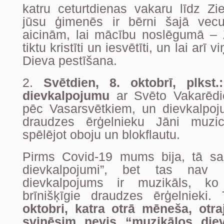
katru ceturtdienas vakaru līdz Zi
jūsu ģimenēs ir bērni šajā vec
aicinām, lai mācību noslēgumā – 
tiktu kristīti un iesvētīti, un lai arī
Dieva pestīšana.
2.
Svētdien, 8. oktobrī, plkst.
dievkalpojumu
ar Svēto Vakarēdi
pēc Vasarsvētkiem, un dievkalpo
draudzes ērģelnieku Jāni muzi
spēlējot oboju un blokflautu.
Pirms Covid-19 mums bija, tā sa
dievkalpojumi”, bet tas nav k
dievkalpojums ir muzikāls, k
brīnišķīgie draudzes ērģelnieki
oktobri, katra otrā mēneša, otr
svinēsim nevis “muzikālos die