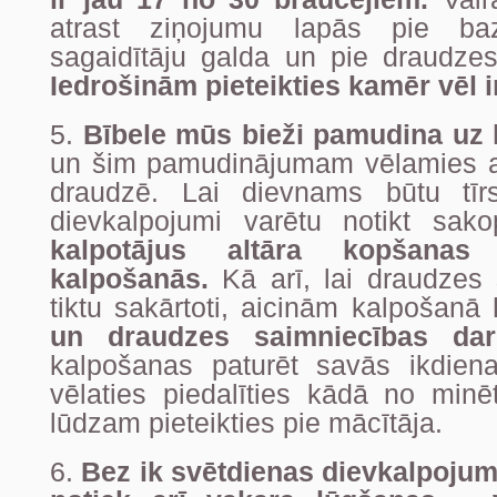
atrast ziņojumu lapās pie ba
sagaidītāju galda un pie draudzes
Iedrošinām pieteikties kamēr vēl ir
5.
Bībele mūs bieži pamudina uz
un šim pamudinājumam vēlamies a
draudzē. Lai dievnams būtu tī
dievkalpojumi varētu notikt sak
kalpotājus altāra kopšanas
kalpošanās.
Kā arī, lai draudzes 
tiktu sakārtoti, aicinām kalpošanā
un draudzes saimniecības dar
kalpošanas paturēt savās ikdien
vēlaties piedalīties kādā no min
lūdzam pieteikties pie mācītāja.
6.
Bez ik svētdienas dievkalpoju