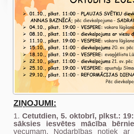
ZIŅOJUMI:
1.
Cetutdien, 5. oktobrī, plkst.: 1
sāksies iesvētes mācība bērni
vecumam. Nodarbības notiek ar v