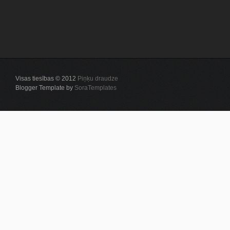
Visas tiesības © 2012
Piņķu draudze
Blogger Template by
SoraTemplates