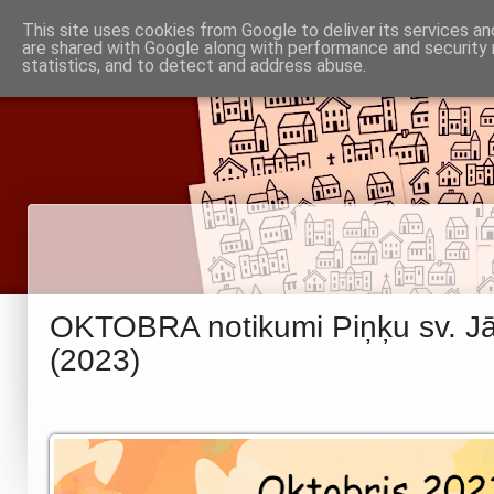
Piņķu draudze
This site uses cookies from Google to deliver its services an
Baznīca
Noderīgi
are shared with Google along with performance and security 
Par mums
Informācija
statistics, and to detect and address abuse.
Babītes un Jaunmārupes luterāņiem
OKTOBRA notikumi Piņķu sv. J
(2023)