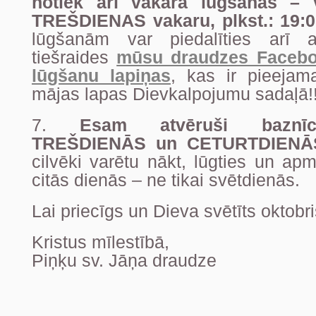
notiek arī vakara lūgšanas – 
TREŠDIENAS vakaru, plkst.: 19:0
lūgšanām var piedalīties arī att
tiešraides
mūsu draudzes Facebo
lūgšanu lapiņas
, kas ir pieeja
mājas lapas Dievkalpojumu sadaļā!!
7.
Esam atvēruši baznī
TREŠDIENĀS un CETURTDIENĀS,
cilvēki varētu nākt, lūgties un ap
citās dienās – ne tikai svētdienās.
Lai priecīgs un Dieva svētīts oktobri
Kristus mīlestībā,
Piņķu sv. Jāņa draudze