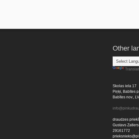
Other l
Transla
Skolas iela 17
Piņķi, Babītes p
Babītes nov., L
info@pinkudrau
draudzes priekš
Gustavs Zatlers
29161772
prieksnieks@pi