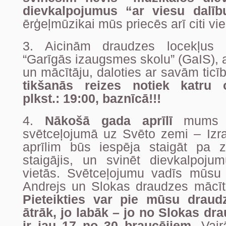
dievkalpojumus “ar viesu dalīb
ērģeļmūzikai mūs priecēs arī citi vi
3. Aicinām draudzes locekļus 
“Garīgās izaugsmes skolu” (GaIS), a
un mācītāju, daloties ar savām ticī
tikšanās reizes notiek katru 
plkst.: 19:00, baznīcā!!!
4.
Nākošā gada aprīlī
mums ir
svētceļojumā uz Svēto zemi – Izra
aprīlim būs iespēja staigāt pa 
staigājis, un svinēt dievkalpojum
vietās. Svētceļojumu vadīs mūsu
Andrejs un Slokas draudzes mācīt
Pieteikties var pie mūsu draud
ātrāk, jo labāk – jo no Slokas dr
ir jau 17 no 30 braucējiem.
Vairā