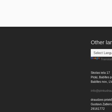
Other l
Transla
Skolas iela 17
Piņķi, Babītes p
Babītes nov., L
info@pinkudrau
draudzes priekš
Gustavs Zatlers
29161772