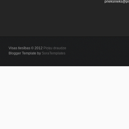
prieksnieks@pi
Visas tiesības © 2012
Piņķu draudze
Blogger Template by
SoraTemplates