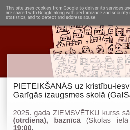
Piņķu draudze
This site uses cookies from Google to deliver its services an
Baznīca
Noderīgi
are shared with Google along with performance and security 
Par mums
Informācija
statistics, and to detect and address abuse.
Babītes un Jaunmārupes luterāņiem
PIETEIKŠANĀS uz kristību-ies
Garīgās izaugsmes skolā (GaIS
2025. gada ZIEMSVĒTKU kurss s
(otrdiena),
baznīcā
(Skolas iel
19:00.