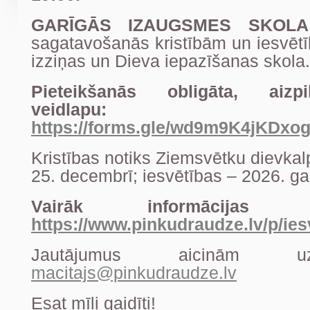
GARĪGĀS IZAUGSMES SKOLA 
sagatavošanās kristībām un iesvētī
izziņas un Dieva iepazīšanas skola.
Pieteikšanās obligāta, aizp
veidlapu:
https://forms.gle/wd9m9K4jKDxog
Kristības notiks Ziemsvētku dievka
25. decembrī; iesvētības – 2026. gad
Vairāk informācijas
https://www.pinkudraudze.lv/p/ies
Jautājumus aicinām uz
macitajs@pinkudraudze.lv
Esat mīļi gaidīti!