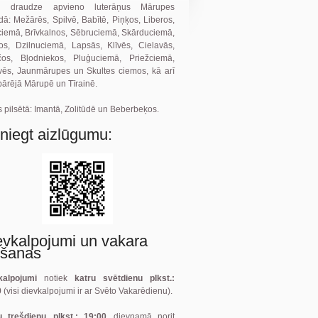
 draudze apvieno luterāņus Mārupes
ā: Mežārēs, Spilvē, Babītē, Piņķos, Liberos,
ciemā, Brīvkalnos, Sēbruciemā, Skārduciemā,
ļos, Dzilnuciemā, Lapsās, Klīvēs, Cielavās,
čos, Bļodniekos, Pluģuciemā, Priežciemā,
vēs, Jaunmārupes un Skultes ciemos, kā arī
pārējā Mārupē un Tīrainē.
 pilsētā: Imantā, Zolitūdē un Beberbeķos.
sniegt aizlūgumu:
evkalpojumi un vakara
gšanas
kalpojumi
notiek
katru svētdienu plkst.:
0
(visi dievkalpojumi ir ar Svēto Vakarēdienu).
u trešdienu, plkst.: 19:00,
dievnamā norit