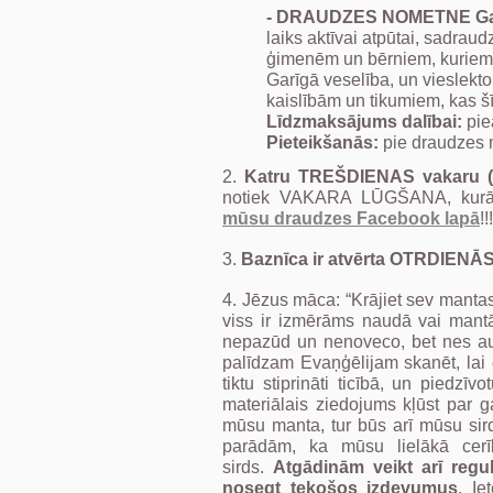
-
DRAUDZES NOMETNE Gauj
laiks aktīvai atpūtai, sadrau
ģimenēm un bērniem, kuriem 
Garīgā veselība, un vieslekto
kaislībām un tikumiem, kas šī
Līdzmaksājums dalībai:
pie
Pieteikšanās:
pie draudzes m
2.
Katru TREŠDIENAS vakaru 
notiek VAKARA LŪGŠANA, kurās var
mūsu draudzes Facebook lapā
!!!
3.
Baznīca ir atvērta OTRDIEN
4. Jēzus māca: “Krājiet sev mantas
viss ir izmērāms naudā vai mantā
nepazūd un nenoveco, bet nes a
palīdzam Evaņģēlijam skanēt, lai
tiktu stiprināti ticībā, un piedz
materiālais ziedojums kļūst par ga
mūsu manta, tur būs arī mūsu sird
parādām, ka mūsu lielākā cerī
sirds.
Atgādinām veikt arī regu
nosegt tekošos izdevumus
. Ie