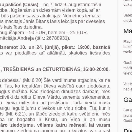
aslīčos (Cēsis)
– no 7. līdz 9. augustam: tas ir
vaka
dzībai, lūgšanām un dziesmām visiem kopā, arī ar
Bab
būs pašiem savas atrakcijas. Nometnes temats:
dievk
rs mācītājs Jānis Bitāns lasīs lekcijas par dvēseles
s kaislības dziedina.
Mā
augušajiem – 50 EUR, bērniem – 25 EUR.
ācītāja Andreja (tālr.: 26788931).
Mācī
baznī
(izņemot
10. un 24. jūnijā
), plkst.: 19:00, baznīcā
trešd
 piedalīties arī attālināti, skatoties tiešraides
Garā
mācīt
ĀS, TREŠDIENĀS un CETURTDIENĀS, 16:00-20:00.
telef
 debesīs.” (Mt. 6:20) Šie vārdi mums atgādina, ka ne
Vals
. Tas, ko ieguldām Dieva valstībā caur ziedošanu,
nepi
ugļus mūžībā. Kad ziedojam draudzes darbam, mēs
 cilvēki dzirdētu Dieva Vārdu, saņemtu sakramentus,
Ga
īvotu Dieva mīlestību un pestīšanu. Tādā veidā mūsu
rīgu ieguldījumu cilvēkos un viņu ticībā. Tur, kur ir
Garī
s (Mt. 6:21), un tāpēc ziedojot katru svētdienu mēs
jaun
ba un bagātība ir Kristū, un Viņā ir arī mūsu
Gadā 
lāro ziedojumu, vēlams katru mēnesi, lai varam
Di
teicamo ziedojuma apjomu un rekvizītus var atrast