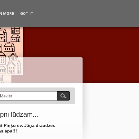
dzīve
Vēsture
Kontakti
N MORE
GOT IT
No arhīviem
Kā mūs atrast?
pni lūdzam...
B Piņķu sv. Jāņa draudzes
slapā!!!