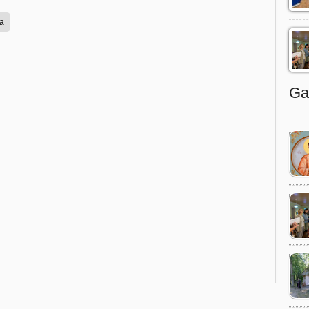
a
Gal