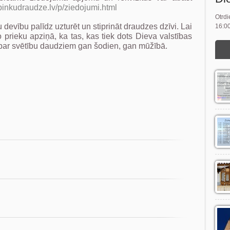
pinkudraudze.lv/p/ziedojumi.html
Otrdi
devību palīdz uzturēt un stiprināt draudzes dzīvi. Lai
16:00
prieku apziņā, ka tas, kas tiek dots Dieva valstības
p par svētību daudziem gan šodien, gan mūžībā.