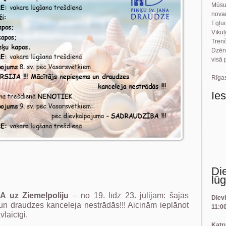
Mūsu
novad
Egļu
Vīku
Tren
Dzēr
visā 
Rīgas
Ie
Di
lū
uz Ziemeļpoliju
– no 19. līdz 23. jūlijam: šajās
Diev
n draudzes kanceleja nestrādās!!! Aicinām ieplānot
11:0
laicīgi.
Katr