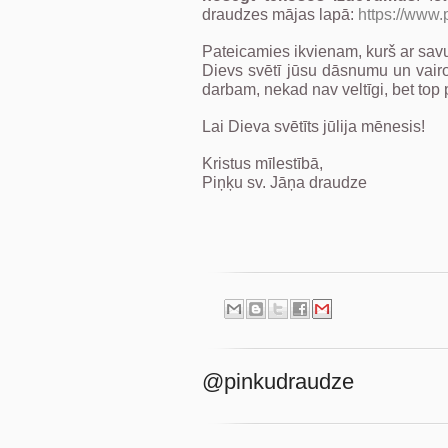
draudzes mājas lapā:
https://www.
Pateicamies ikvienam, kurš ar savu 
Dievs svētī jūsu dāsnumu un vairo 
darbam, nekad nav veltīgi, bet to
Lai Dieva svētīts jūlija mēnesis!
Kristus mīlestībā,
Piņķu sv. Jāņa draudze
@pinkudraudze