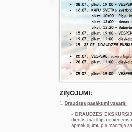
ZIŅOJUMI:
1.
Draudzes pasākumi vasarā:
-
DRAUDZES EKSKURSIJA 
dienās mācītājs nepieņems u
apmeklējumu pie mācītāja sav