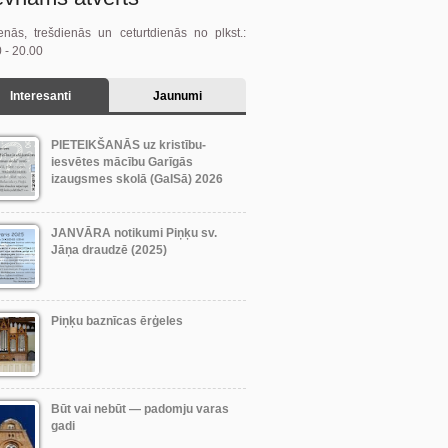
enās, trešdienās un ceturtdienās no plkst.:
 - 20.00
Interesanti
Jaunumi
PIETEIKŠANĀS uz kristību-
iesvētes mācību Garīgās
izaugsmes skolā (GaISā) 2026
JANVĀRA notikumi Piņķu sv.
Jāņa draudzē (2025)
Piņķu baznīcas ērģeles
Būt vai nebūt — padomju varas
gadi