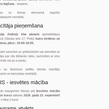
ra lūgšana
- vespere.
ītes sv. Annas dievnamā regulāri
alpojumi nenotiek.
cītāja pieņemšana
tājs Andrejs Irbe pieņem
apmeklētājus
cā (Skolas iela 17, Pinķi)
katru otrdienu un
ienu, plkst.: 16:00-18:00.
kām sarunām un grēksūdzēm var vienoties ar
āju par citu tikšanās laiku, sazinoties ar viņu
oniski vai pa e-pastu.
ts un Baznīcas svētku dienās mācītājs
eņem un kanceleja nestrādā.
IS - iesvētes mācība
gās Izaugsmes Skolas jeb
Iesvētes mācību
ais kurss
sāksies
2026. gada 15. septembrī!
ir tikai 2 kursi
evnams atvērts