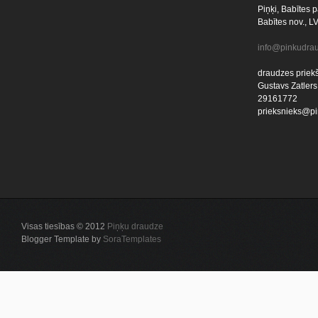
Piņķi, Babītes p
Babītes nov., L
info@pinkudrau
draudzes priekš
Gustavs Zatlers
29161772
prieksnieks@pi
Visas tiesības © 2012
Piņķu draudze
Blogger Template by
SoraTemplates