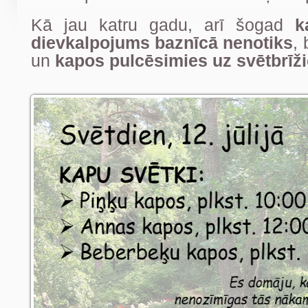
Kā jau katru gadu, arī šogad
k
dievkalpojums baznīcā nenotiks
,
un
kapos pulcēsimies uz svētbrīž