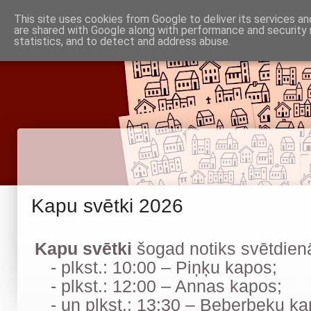
Piņķu draudze
This site uses cookies from Google to deliver its services an
Baznīca
Noderīgi
are shared with Google along with performance and security 
Par mums
Informācija
statistics, and to detect and address abuse.
Babītes un Jaunmārupes luterāņiem
Kapu svētki 2026
Kapu svētki
šogad notiks svētdienā,
- plkst.: 10:00 – Piņķu kapos;
- plkst.: 12:00 – Annas kapos;
- un plkst.: 13:30 – Beberbeķu ka