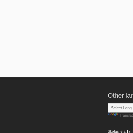
Other l
Transla
Skolas iela 17