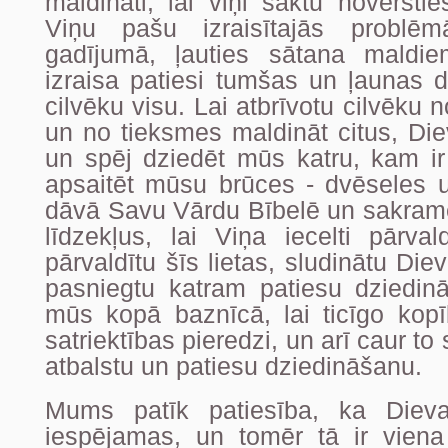
maldināti, lai viņi sāktu novērsti
Viņu pašu izraisītajās problē
gadījumā, ļauties sātana maldie
izraisa patiesi tumšas un ļaunas
cilvēku visu. Lai atbrīvotu cilvēku
un no tieksmes maldināt citus, Diev
un spēj dziedēt mūs katru, kam ir 
apsaitēt mūsu brūces - dvēseles 
dāvā Savu Vārdu Bībelē un sakrame
līdzekļus, lai Viņa iecelti pārval
pārvaldītu šīs lietas, sludinātu Di
pasniegtu katram patiesu dziedin
mūs kopā baznīcā, lai ticīgo kopī
satriektības pieredzi, un arī caur to
atbalstu un patiesu dziedināšanu.
Mums patīk patiesība, ka Dieva
iespējamas, un tomēr tā ir vien