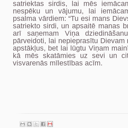
satriektas sirdis, lai mēs iemāc
nespēku un vājumu, lai iemācami
psalma vārdiem: “Tu esi mans Diev
satriekto sirdi, un apsaitē manas 
arī saņemam Viņa dziedināšan
pārveidoti, lai nepieprasītu Dievam
apstākļus, bet lai lūgtu Viņam main
kā mēs skatāmies uz sevi un ci
visvarenās mīlestības acīm.