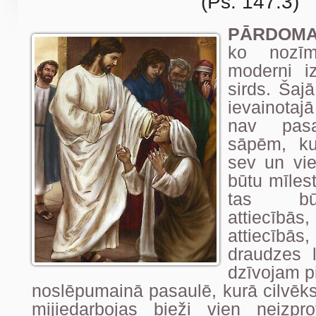
(Ps. 147:3)
PĀRDOMA
ko nozīm
moderni iz
sirds. Šaj
ievainota
nav pasa
sāpēm, ku
sev un vie
būtu mīlest
tas bū
attiecī
attiecībās
draudzes 
dzīvojam p
noslēpumainā pasaulē, kurā cilvēk
mijiedarbojas bieži vien neizp