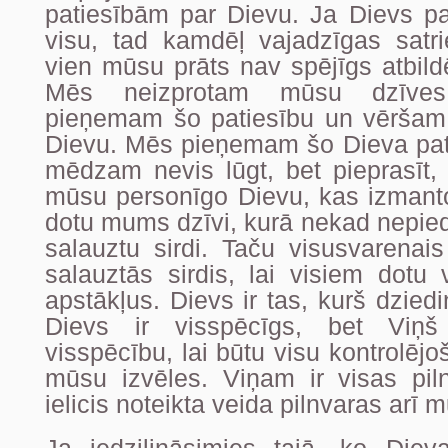
patiesībām par Dievu. Ja Dievs pa
visu, tad kamdēļ vajadzīgas satri
vien mūsu prāts nav spējīgs atbild
Mēs neizprotam mūsu dzīves
pieņemam šo patiesību un vēršam 
Dievu. Mēs pieņemam šo Dieva pat
mēdzam nevis lūgt, bet pieprasīt, 
mūsu personīgo Dievu, kas izmanto
dotu mums dzīvi, kurā nekad nepiedz
salauztu sirdi. Taču visusvarenai
salauztās sirdis, lai visiem dotu 
apstākļus. Dievs ir tas, kurš dziedi
Dievs ir visspēcīgs, bet Viņ
visspēcību, lai būtu visu kontrolējo
mūsu izvēles. Viņam ir visas piln
ielicis noteikta veida pilnvaras arī 