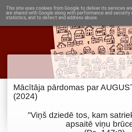
Piņķu draudze
This site uses cookies from Google to deliver its services an
Baznīca
Noderīgi
are shared with Google along with performance and security 
Par mums
Informācija
statistics, and to detect and address abuse.
Babītes un Jaunmārupes luterāņiem
Mācītāja pārdomas par AUGUS
(2024)
"Viņš dziedē tos, kam satriek
apsaitē viņu brūc