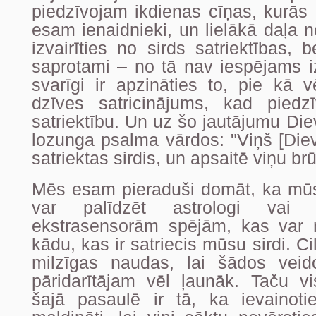
piedzīvojam ikdienas cīņas, kurās 
esam ienaidnieki, un lielākā daļa 
izvairīties no sirds satriektības, 
saprotami – no tā nav iespējams i
svarīgi ir apzināties to, pie kā v
dzīves satricinājums, kad piedz
satriektību. Un uz šo jautājumu Die
lozunga psalma vārdos: "Viņš [Die
satriektas sirdis, un apsaitē viņu br
Mēs esam pieraduši domāt, ka mūsu
var palīdzēt astrologi vai 
ekstrasensorām spējām, kas var n
kādu, kas ir satriecis mūsu sirdi. Ci
milzīgas naudas, lai šādos veid
pāridarītājam vēl ļaunāk. Taču vi
šajā pasaulē ir tā, ka ievainotie