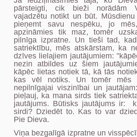
Ja iedziļināsimies tajā, ko Die
pārsteigti, cik bieži norādām
vajadzētu notikt un būt. Mūsdienu p
pieņemt savu nespēku, jo mē
apzināmies tik maz, tomēr uzs
pilnīga izpratne. Un tieši tad, ka
satriektību, mēs atskārstam, ka n
dzīves lielajiem jautājumiem: "kāpē
nezin atbildes uz šiem jautājum
kāpēc lietas notiek tā, kā tās noti
kas vēl notiks. Un tomēr mēs 
nepilnīgajai viszinībai un jautāja
pieļauj, ka mana sirds tiek satriek
jautājums. Būtisks jautājums ir: ko
sirdi? Dziedēt to. Kas to var dzied
Pie Dieva.
Viņa bezgalīgā izpratne un visspēcī