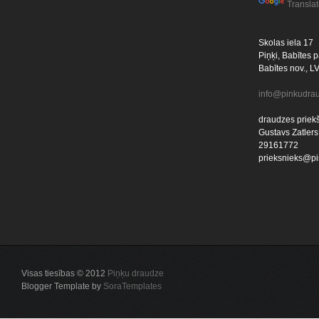
Transla
Skolas iela 17
Piņķi, Babītes p
Babītes nov., L
info@pinkudrau
draudzes priekš
Gustavs Zatlers
29161772
prieksnieks@pi
Visas tiesības © 2012
Piņķu draudze
Blogger Template by
SoraTemplates