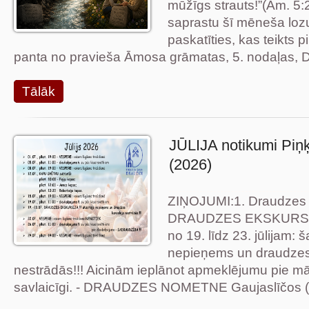
mūžīgs strauts!”(Am. 
saprastu šī mēneša lozu
paskatīties, kas teikts p
panta no pravieša Āmosa grāmatas, 5. nodaļas, Di
Tālāk
JŪLIJA notikumi Piņ
(2026)
ZIŅOJUMI:1. Draudzes 
DRAUDZES EKSKURSIJA
no 19. līdz 23. jūlijam: 
nepieņems un draudzes
nestrādās!!! Aicinām ieplānot apmeklējumu pie mā
savlaicīgi. - DRAUDZES NOMETNE Gaujaslīčos (Cēs