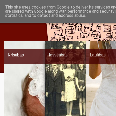
Piņķu draudze
This site uses cookies from Google to deliver its services an
Baznīca
Noderīgi
are shared with Google along with performance and security 
Par mums
Informācija
statistics, and to detect and address abuse.
Babītes un Jaunmārupes luterāņiem
Kristības
Iesvētības
Laulības