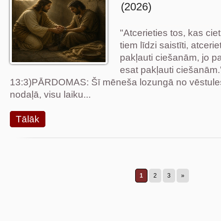
(2026)
"Atcerieties tos, kas cie
tiem līdzi saistīti, atceri
pakļauti ciešanām, jo p
esat pakļauti ciešanām.
13:3)PĀRDOMAS: Šī mēneša lozungā no vēstules
nodaļā, visu laiku...
Tālāk
1
2
3
»