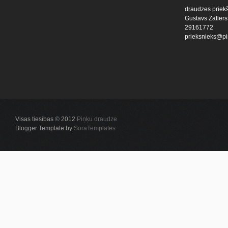
draudzes priekš
Gustavs Zatlers
29161772
prieksnieks@pi
Visas tiesības © 2012
Piņķu draudze
Blogger Template by
SoraTemplates