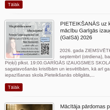
Tālāk
PIETEIKŠANĀS uz kr
mācību Garīgās iza
(GaISā) 2026
2026. gada ZIEMSVĒTK
septembrī (otrdiena), ba
Piņķi) plkst. 19:00.GARĪGĀS IZAUGSMES SKOLA (
sagatavošanās kristībām un iesvētībām, kā arī ga
iepazīšanas skola.Pieteikšanās obligāta,...
Tālāk
Mācītāja pārdomas p