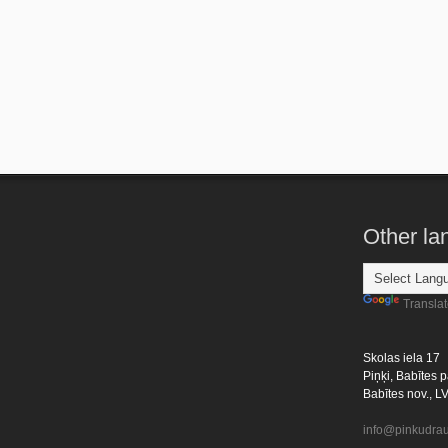
Other l
Transla
Skolas iela 17
Piņķi, Babītes p
Babītes nov., L
info@pinkudrau