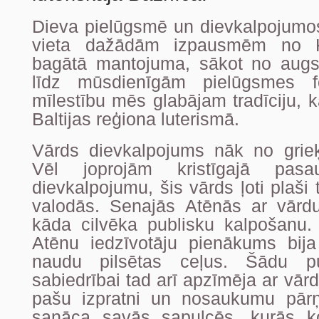
Dieva pielūgsmē un dievkalpojumo
vieta dažādām izpausmēm no Kr
bagātā mantojuma, sākot no augstb
līdz mūsdienīgām pielūgsmes 
mīlestību mēs glabājam tradīciju, k
Baltijas reģiona luterismā.
Vārds dievkalpojums nāk no grieķu
Vēl joprojām kristīgajā pasa
dievkalpojumu, šis vārds ļoti plaši 
valodās. Senajās Atēnās ar vārdu 
kāda cilvēka publisku kalpošanu
Atēnu iedzīvotāju pienākums bij
naudu pilsētas ceļus. Šādu pu
sabiedrībai tad arī apzīmēja ar vārdu
pašu izpratni un nosaukumu pārņ
sanāca savās sapulcēs, kurās ko