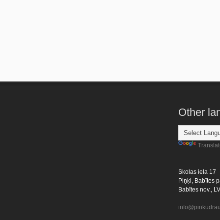
Other l
Transla
Skolas iela 17
Piņķi, Babītes p
Babītes nov., L
info@pinkudrau