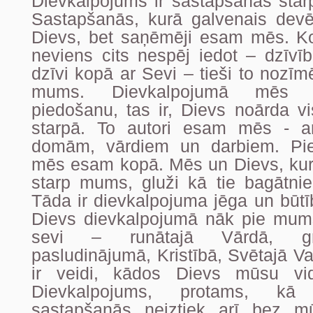
Dievkalpojums ir sastapšanās star
Sastapšanās, kurā galvenais devēj
Dievs, bet saņēmēji esam mēs. K
neviens cits nespēj iedot – dzīvī
dzīvi kopā ar Sevi – tieši to nozīm
mums. Dievkalpojumā mēs 
piedošanu, tas ir, Dievs noārda v
starpā. To autori esam mēs - 
domām, vārdiem un darbiem. Pi
mēs esam kopā. Mēs un Dievs, kurš
starp mums, gluži kā tie bagātnie
Tāda ir dievkalpojuma jēga un būtī
Dievs dievkalpojumā nāk pie mu
sevi – runātajā Vārdā, gr
pasludinājumā, Kristībā, Svētajā Va
ir veidi, kādos Dievs mūsu vid
Dievkalpojums, protams, kā
sastapšanās neiztiek arī bez m