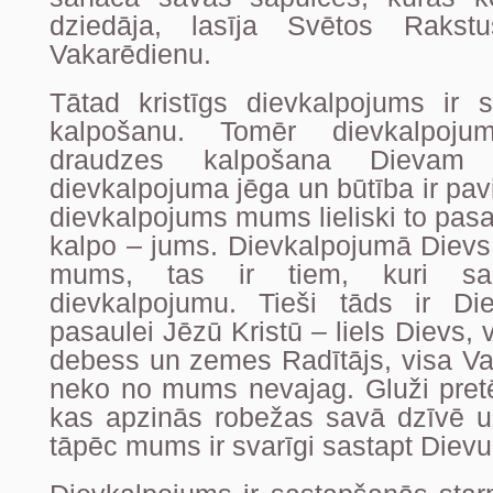
dziedāja, lasīja Svētos Rakst
Vakarēdienu.
Tātad kristīgs dievkalpojums ir s
kalpošanu. Tomēr dievkalpoju
draudzes kalpošana Dievam -
dievkalpojuma jēga un būtība ir pav
dievkalpojums mums lieliski to pasa
kalpo – jums. Dievkalpojumā Dievs p
mums, tas ir tiem, kuri sa
dievkalpojumu. Tieši tāds ir Die
pasaulei Jēzū Kristū – liels Dievs,
debess un zemes Radītājs, visa Val
neko no mums nevajag. Gluži pretē
kas apzinās robežas savā dzīvē u
tāpēc mums ir svarīgi sastapt Dievu