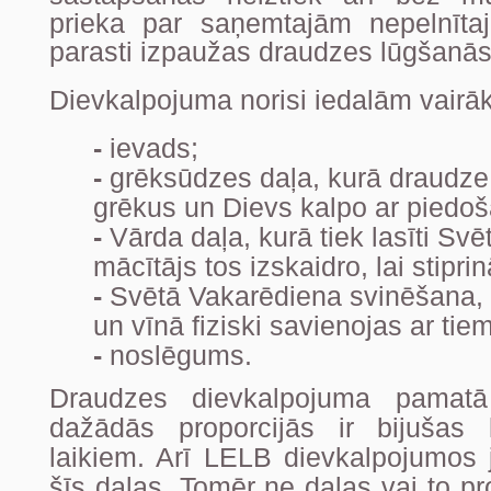
prieka par saņemtajām nepelnīt
parasti izpaužas draudzes lūgšanā
Dievkalpojuma norisi iedalām vairā
-
ievads;
-
grēksūdzes daļa, kurā draudze
grēkus un Dievs kalpo ar piedo
-
Vārda daļa, kurā tiek lasīti Svē
mācītājs tos izskaidro, lai stiprin
-
Svētā Vakarēdiena svinēšana,
un vīnā fiziski savienojas ar tie
-
noslēgums.
Draudzes dievkalpojuma pamatā
dažādās proporcijās ir bijušas
laikiem. Arī LELB dievkalpojumos j
šīs daļas. Tomēr ne daļas vai to pro