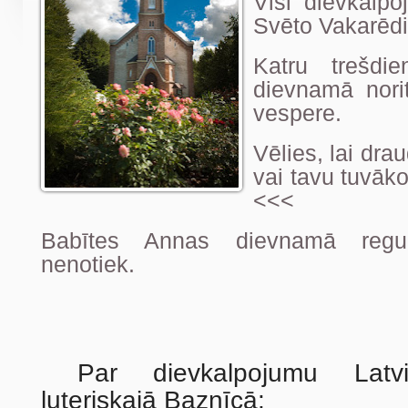
Visi dievkalpo
Svēto Vakarēd
Katru trešdie
dievnamā nori
vespere.
Vēlies, lai dra
vai tavu tuvāk
<<<
Babītes Annas dievnamā regulā
nenotiek.
Par dievkalpojumu
Latv
luteriskajā Baznīcā
: