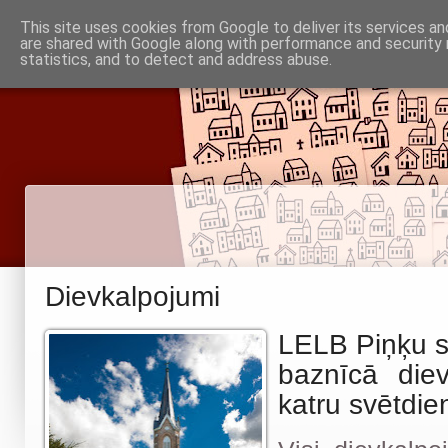
Piņķu draudze
This site uses cookies from Google to deliver its services an
Baznīca
Noderīgi
are shared with Google along with performance and security 
Par mums
Informācija
statistics, and to detect and address abuse.
Babītes un Jaunmārupes luterāņiem
Dievkalpojumi
LELB Piņķu s
baznīcā diev
katru svētdien