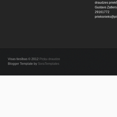
draudzes priekš
Gustavs Zatlers
29161772
prieksnieks@pi
Visas tiesības © 2012
Piņķu draudze
Blogger Template by
SoraTemplates