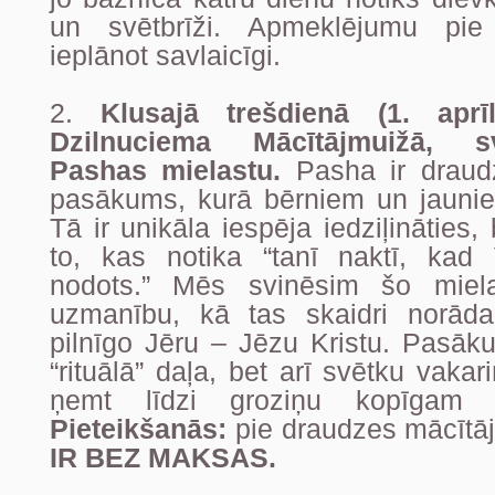
un svētbrīži. Apmeklējumu pie
ieplānot savlaicīgi.
2.
Klusajā trešdienā (1. aprīl
Dzilnuciema Mācītājmuižā, s
Pashas mielastu.
Pasha ir draud
pasākums, kurā bērniem un jaunie
Tā ir unikāla iespēja iedziļināties,
to, kas notika “tanī naktī, kad
nodots.” Mēs svinēsim šo mielas
uzmanību, kā tas skaidri norā
pilnīgo Jēru – Jēzu Kristu. Pasāku
“rituālā” daļa, bet arī svētku vaka
ņemt līdzi groziņu kopīgam 
Pieteikšanās:
pie draudzes mācītā
IR BEZ MAKSAS.