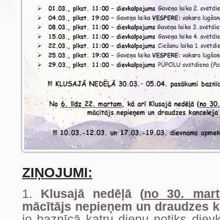
ZIŅOJUMI:
1.
Klusajā nedēļā (
no 30. mart
mācītājs nepieņem un draudzes k
jo baznīcā katru dienu notiks diev