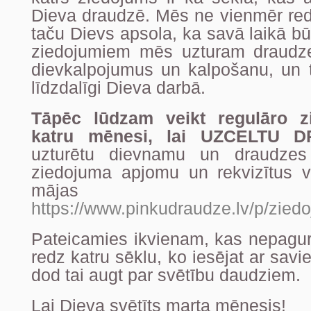
Dieva draudzē. Mēs ne vienmēr red
taču Dievs apsola, ka savā laikā bū
ziedojumiem mēs uzturam draudze
dievkalpojumus un kalpošanu, un 
līdzdalīgi Dieva darbā.
Tāpēc lūdzam veikt regulāro z
katru mēnesi, lai UZCELTU
uzturētu dievnamu un draudzes
ziedojuma apjomu un rekvizītus v
mājas l
https://www.pinkudraudze.lv/p/ziedo
Pateicamies ikvienam, kas nepagurs
redz katru sēklu, ko iesējat ar sav
dod tai augt par svētību daudziem.
Lai Dieva svētīts marta mēnesis!