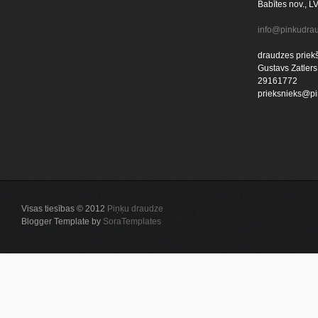
Babītes nov., L
info@pinkudrau
draudzes priekš
Gustavs Zatlers
29161772
prieksnieks@pi
Visas tiesības © 2012
Piņķu draudze
Blogger Template by
SoraTemplates