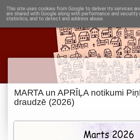
Piņķu draudze
This site uses cookies from Google to deliver its services an
Baznīca
Noderīgi
are shared with Google along with performance and security 
Par mums
Informācija
statistics, and to detect and address abuse.
Babītes un Jaunmārupes luterāņiem
MARTA un APRĪĻA notikumi Piņ
draudzē (2026)