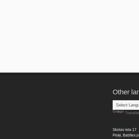
Other l
Transla
Skolas iela 17
Piņķi, Babītes p