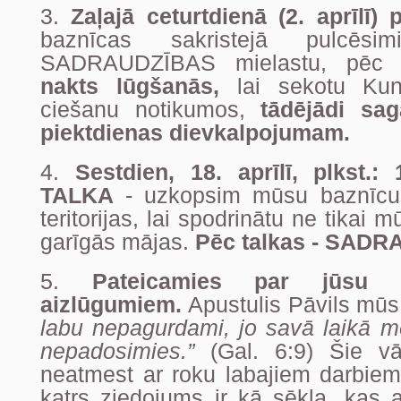
3.
Zaļajā ceturtdienā (2. aprīlī)
baznīcas sakristejā pulcēsi
SADRAUDZĪBAS mielastu, pēc
nakts lūgšanās,
lai sekotu Ku
ciešanu notikumos,
tādējādi saga
piektdienas dievkalpojumam.
4.
Sestdien, 18. aprīlī, plkst.
TALKA
- uzkopsim mūsu baznīcu
teritorijas, lai spodrinātu ne tikai m
garīgās mājas.
Pēc talkas - SADR
5.
Pateicamies par jūsu 
aizlūgumiem.
Apustulis Pāvils mūs
labu nepagurdami, jo savā laikā m
nepadosimies.”
(Gal. 6:9) Šie vā
neatmest ar roku labajiem darbiem,
katrs ziedojums ir kā sēkla, kas ar