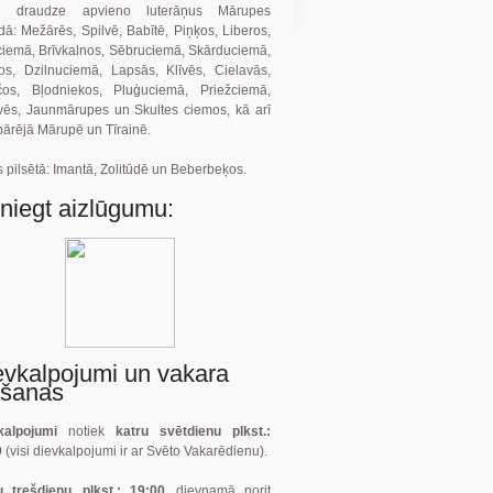
 draudze apvieno luterāņus Mārupes
ā: Mežārēs, Spilvē, Babītē, Piņķos, Liberos,
ciemā, Brīvkalnos, Sēbruciemā, Skārduciemā,
ļos, Dzilnuciemā, Lapsās, Klīvēs, Cielavās,
čos, Bļodniekos, Pluģuciemā, Priežciemā,
vēs, Jaunmārupes un Skultes ciemos, kā arī
pārējā Mārupē un Tīrainē.
 pilsētā: Imantā, Zolitūdē un Beberbeķos.
sniegt aizlūgumu:
evkalpojumi un vakara
gšanas
kalpojumi
notiek
katru svētdienu plkst.:
0
(visi dievkalpojumi ir ar Svēto Vakarēdienu).
u trešdienu, plkst.: 19:00,
dievnamā norit