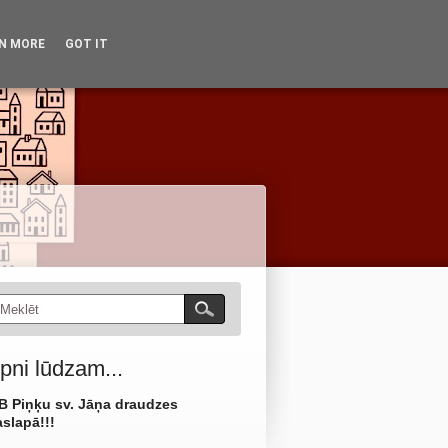
dzīve
Vēsture
Kontakti
N MORE
GOT IT
No arhīviem
Kā mūs atrast?
pni lūdzam...
B Piņķu sv. Jāņa draudzes
slapā!!!