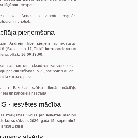
ra lūgšana
- vespere.
ītes sv. Annas dievnamā regulāri
alpojumi nenotiek.
cītāja pieņemšana
tājs Andrejs Irbe pieņem
apmeklētājus
cā (Skolas iela 17, Pinķi)
katru otrdienu un
ienu, plkst.: 16:00-18:00.
kām sarunām un grēksūdzēm var vienoties ar
āju par citu tikšanās laiku, sazinoties ar viņu
oniski vai pa e-pastu.
ts un Baznīcas svētku dienās mācītājs
eņem un kanceleja nestrādā.
IS - iesvētes mācība
gās Izaugsmes Skolas jeb
Iesvētes mācību
ais kurss
sāksies
2026. gada 15. septembrī!
ir tikai 2 kursi
evnams atvērts