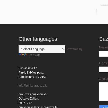
Other languages
Saz
Nosau
Powered by
Translate
E-pas
Skolas iela 17
Piņķi, Babītes pag.,
Babītes nov., LV-2107
Ziņoj
info@pinkudraudze.lv
draudzes priekšnieks:
Gustavs Zatlers
29161772
prieksnieks@pinkudraudze.lv