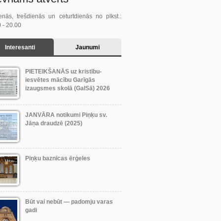
enās, trešdienās un ceturtdienās no plkst.:
 - 20.00
Interesanti
Jaunumi
PIETEIKŠANĀS uz kristību-
iesvētes mācību Garīgās
izaugsmes skolā (GaISā) 2026
JANVĀRA notikumi Piņķu sv.
Jāņa draudzē (2025)
Piņķu baznīcas ērģeles
Būt vai nebūt — padomju varas
gadi