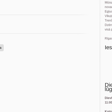
Mūsu
novad
Egļu
Vīku
Tren
Dzēr
visā 
Rīgas
Ie
a
Di
lū
Diev
11:0
Katr