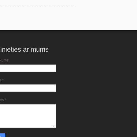
inieties ar mums
kums
ts
*
ums
*