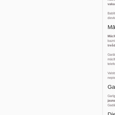
vaka
Bab
dievk
Mā
Mācī
baznī
trešd
Garā
mācīt
telef
Vals
nepi
Ga
Garī
jaun
Gadā 
Di