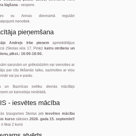
ra lūgšana
- vespere.
ītes sv. Annas dievnamā regulāri
alpojumi nenotiek.
cītāja pieņemšana
tājs Andrejs Irbe pieņem
apmeklētājus
cā (Skolas iela 17, Pinķi)
katru otrdienu un
ienu, plkst.: 16:00-18:00.
kām sarunām un grēksūdzēm var vienoties ar
āju par citu tikšanās laiku, sazinoties ar viņu
oniski vai pa e-pastu.
ts un Baznīcas svētku dienās mācītājs
eņem un kanceleja nestrādā.
IS - iesvētes mācība
gās Izaugsmes Skolas jeb
Iesvētes mācību
ais kurss
sāksies
2026. gada 15. septembrī!
ir tikai 2 kursi
evnams atvērts