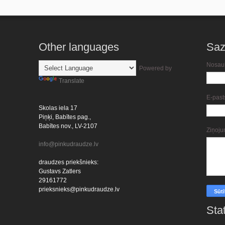
Other languages
Saz
Nosau
Powered by
Translate
E-pas
Skolas iela 17
Piņķi, Babītes pag.,
Babītes nov., LV-2107
Ziņoj
info@pinkudraudze.lv
draudzes priekšnieks:
Gustavs Zatlers
29161772
prieksnieks@pinkudraudze.lv
Stat