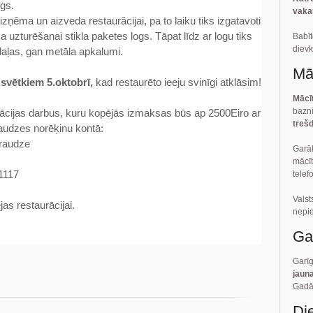
ogs.
vaka
) izņēma un aizveda restaurācijai, pa to laiku tiks izgatavoti
a uzturēšanai stikla paketes logs. Tāpat līdz ar logu tiks
Bab
dievk
 daļas, gan metāla apkalumi.
Mā
 svētkiem 5.oktobrī,
kad restaurēto ieeju svinīgi atklāsim!
Mācī
baznī
rācijas darbus, kuru kopējās izmaksas būs ap 2500Eiro ar
trešd
audzes norēķinu kontā:
draudze
Garā
mācīt
1117
telef
Vals
as restaurācijai.
nepi
Ga
Garī
jaun
Gadā 
Di