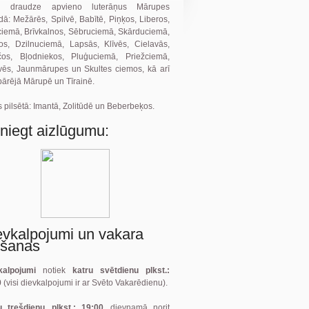
 draudze apvieno luterāņus Mārupes
ā: Mežārēs, Spilvē, Babītē, Piņķos, Liberos,
ciemā, Brīvkalnos, Sēbruciemā, Skārduciemā,
ļos, Dzilnuciemā, Lapsās, Klīvēs, Cielavās,
čos, Bļodniekos, Pluģuciemā, Priežciemā,
vēs, Jaunmārupes un Skultes ciemos, kā arī
pārējā Mārupē un Tīrainē.
 pilsētā: Imantā, Zolitūdē un Beberbeķos.
sniegt aizlūgumu:
evkalpojumi un vakara
gšanas
kalpojumi
notiek
katru svētdienu plkst.:
0
(visi dievkalpojumi ir ar Svēto Vakarēdienu).
u trešdienu, plkst.: 19:00,
dievnamā norit