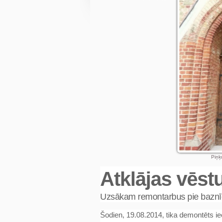
Piņķ
Atklājas vēst
Uzsākam remontarbus pie baznīc
Šodien, 19.08.2014, tika demontēts ie