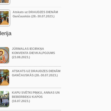
Atskats uz DRAUDZES DIENĀM
Gančauskās (28.-30.07.2023.)
erija
JŪRMALAS IECIRKŅA
KONVENTA DIEVKALPOJUMS
(23.08.2023.)
ATSKATS UZ DRAUDZES DIENĀM
GANČAUSKĀS (28.-30.07.2023.)
KAPU SVĒTKI PIŅĶU, ANNAS UN
BEBERBEĶU KAPOS
(16.07.2023.)