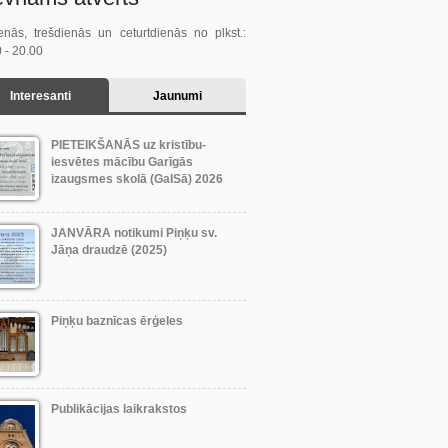
enās, trešdienās un ceturtdienās no plkst.:
 - 20.00
Interesanti
Jaunumi
PIETEIKŠANĀS uz kristību-
iesvētes mācību Garīgās
izaugsmes skolā (GaISā) 2026
JANVĀRA notikumi Piņķu sv.
Jāņa draudzē (2025)
Piņķu baznīcas ērģeles
Publikācijas laikrakstos