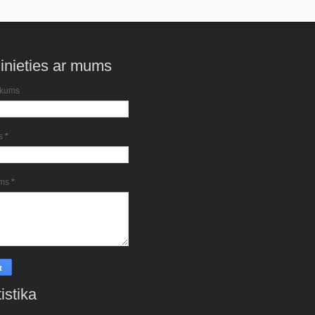
inieties ar mums
kums
ts
*
ums
*
istika