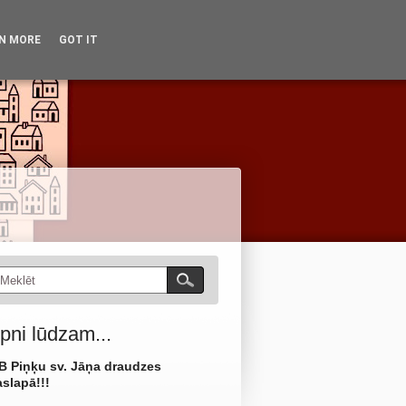
dzīve
Vēsture
Kontakti
N MORE
GOT IT
No arhīviem
Kā mūs atrast?
pni lūdzam...
B Piņķu sv. Jāņa draudzes
slapā!!!