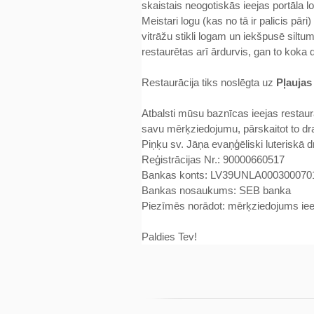
skaistais neogotiskās ieejas portāla l
Meistari logu (kas no tā ir palicis pāri
vitrāžu stikli logam un iekšpusē siltum
restaurētas arī ārdurvis, gan to koka
Restaurācija tiks noslēgta uz
Pļaujas
Atbalsti mūsu baznīcas ieejas restau
savu mērķziedojumu, pārskaitot to dr
Piņķu sv. Jāņa evaņģēliski luteriskā 
Reģistrācijas Nr.: 90000660517
Bankas konts: LV39UNLA000300070
Bankas nosaukums: SEB banka
Piezīmēs norādot: mērķziedojums ieej
Paldies Tev!