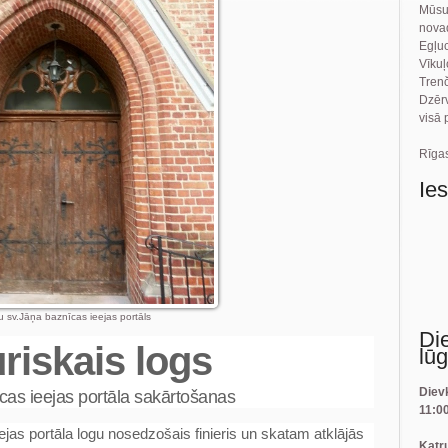
Mūsu
novad
Egļu
Vīku
Tren
Dzēr
visā 
Rīgas
Ie
u sv.Jāņa baznīcas ieejas portāls
Di
uriskais logs
lū
Diev
as ieejas portāla sakārtošanas
11:0
ejas portāla logu nosedzošais finieris un skatam atklājās
Katr